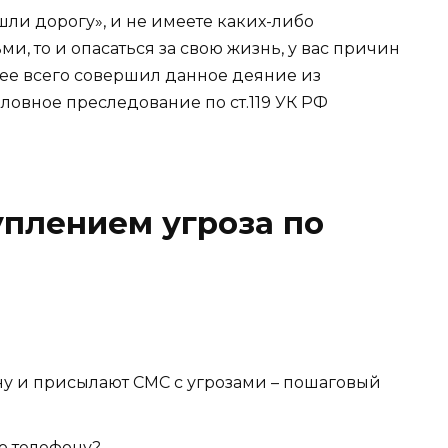
шли дорогу», и не имеете каких-либо
и, то и опасаться за свою жизнь, у вас причин
ее всего совершил данное деяние из
ловное преследование по ст.119 УК РФ
уплением угроза по
ону и присылают СМС с угрозами – пошаговый
о телефону?