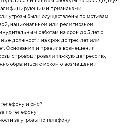
угода либо лишением свободы на срок до двух
с квалифицирующими признаками
Если угрозы были осуществлены по мотивам
овой, национальной или религиозной
инудительным работам на срок до 5 лет с
ые должности на срок до трех лет или
ет. Основания и правила возмещения
угрозы спровоцировали тяжкую депрессию,
ожно обратиться с иском о возмещении
 телефону и смс?
за по телефону
ости за угрозы по телефону