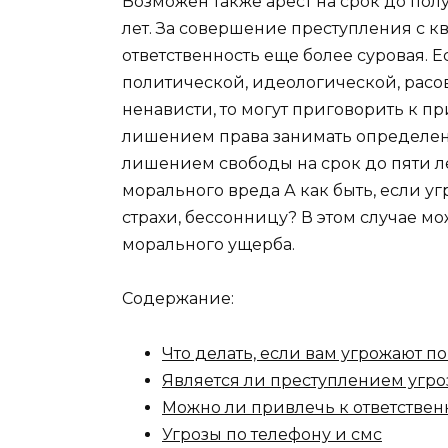
Возможен также арест на срок до пол
лет. За совершение преступления 
ответственность еще более суровая. 
политической, идеологической, рас
ненависти, то могут приговорить к пр
лишением права занимать определенн
лишением свободы на срок до пяти л
морального вреда А как быть, если 
страхи, бессонницу? В этом случае м
морального ущерба.
Содержание:
Что делать, если вам угрожают по
Является ли преступлением угро
Можно ли привлечь к ответственн
Угрозы по телефону и смс